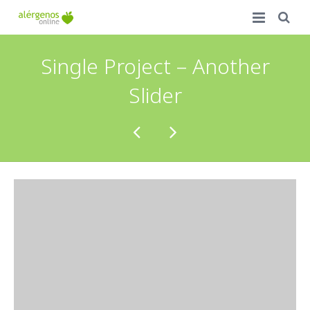
Inicio
Single Project – Another
Ventajas
Slider
Precios
Accede a tu carta
Campus de Formación
FAQ
Contacto