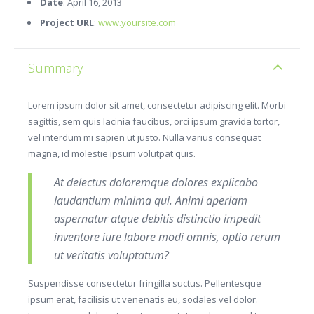
Date
: April 16, 2013
Project URL
:
www.yoursite.com
Summary
Lorem ipsum dolor sit amet, consectetur adipiscing elit. Morbi
sagittis, sem quis lacinia faucibus, orci ipsum gravida tortor,
vel interdum mi sapien ut justo. Nulla varius consequat
magna, id molestie ipsum volutpat quis.
At delectus doloremque dolores explicabo
laudantium minima qui. Animi aperiam
aspernatur atque debitis distinctio impedit
inventore iure labore modi omnis, optio rerum
ut veritatis voluptatum?
Suspendisse consectetur fringilla suctus. Pellentesque
ipsum erat, facilisis ut venenatis eu, sodales vel dolor.