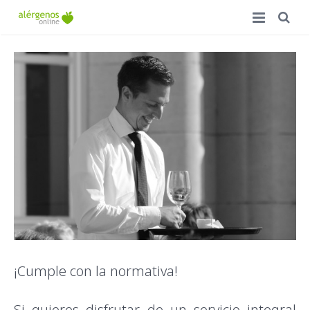
Inicio
Ventajas
Precios
Accede a tu carta
Campus de Formación
FAQ
Contacto
¡Cumple con la normativa!
Si quieres disfrutar de un servicio integral